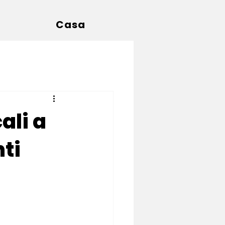
g
Casa
ali a
nti