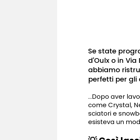
Se state progr
d'Oulx o in Via
abbiamo ristru
perfetti per g
...Dopo aver lav
come Crystal, Ne
sciatori e snowb
esisteva un modo