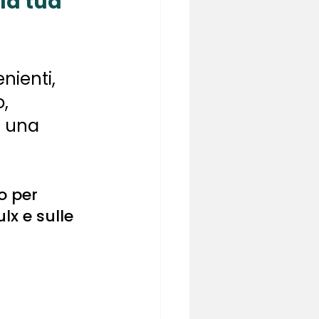
la tua 
nienti, 
, 
e una 
o per 
lx e sulle 