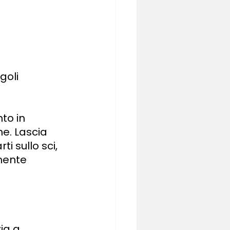
goli 
to in 
e. Lascia 
i sullo sci, 
mente 
zia a 