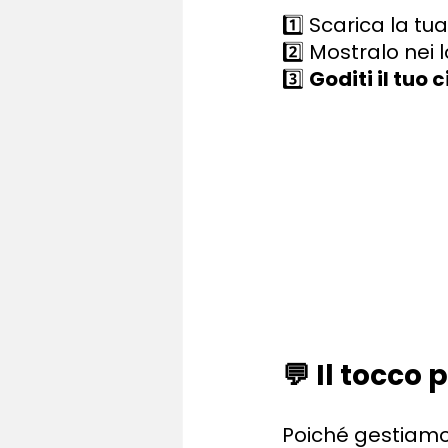
1️⃣ Scarica la tua
2️⃣ Mostralo nei 
3️⃣
Goditi il tuo 
💬 Il tocco
Poiché gestiamo