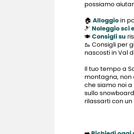
possiamo aiutart
🏠
Alloggio
in p
🎿
Noleggio sci
Consigli su
ri
🍽 
🥾 Consigli per g
nascosti in Val d
Il tuo tempo a S
montagna, non a
che siamo noi a f
sullo snowboard,
rilassarti con un
➡️
Richiedi oggi