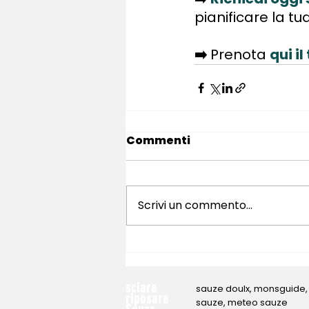
pianificare la t
➡️
Prenota
qui i
Commenti
Scrivi un commento...
sciare
sauze doulx, monsguide, 
riposare
sauze, meteo sauze