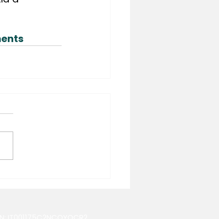
ments
IN: IT001175C2NCQYOCR2