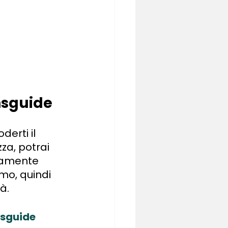
nsguide
erti il 
za, potrai 
atamente 
mo, quindi 
à.
nsguide