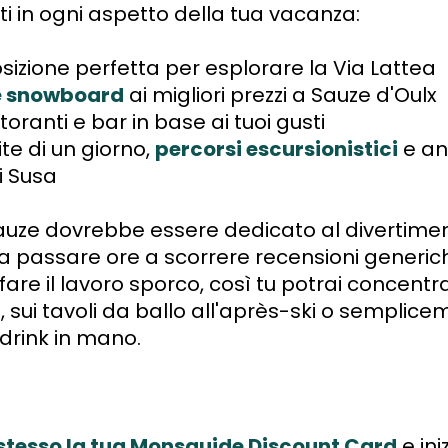
i in ogni aspetto della tua vacanza:
osizione perfetta per esplorare la Via Lattea
 e snowboard
ai migliori prezzi a Sauze d'Oulx
storanti e bar
in base ai tuoi gusti
ite di un giorno,
percorsi escursionistici
e an
i Susa
auze dovrebbe essere dedicato al divertimen
 passare ore a scorrere recensioni generich
are il lavoro sporco, così tu potrai concentrart
 sui tavoli da ballo all'après-ski o semplice
 drink in mano.
 stesso la tua Monsguide Discount Card
e ini