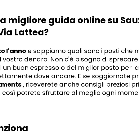
 la migliore guida online su Sau
 Via Lattea?
to l'anno
e sappiamo quali sono i posti che me
l vostro denaro. Non c'è bisogno di sprecare i
i un buon espresso o del miglior posto per la 
ettamente dove andare. E se soggiornate p
tments
, riceverete anche consigli preziosi 
o, così potrete sfruttare al meglio ogni mome
nziona