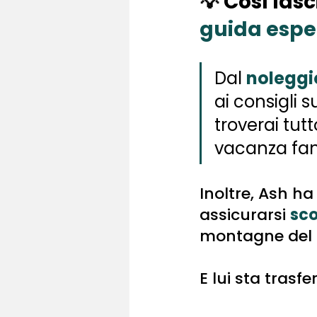
💡 Così lasc
guida espe
Dal 
noleggio
ai consigli 
troverai tut
vacanza fan
Inoltre, Ash ha
assicurarsi 
sco
montagne del c
E lui sta trasfe