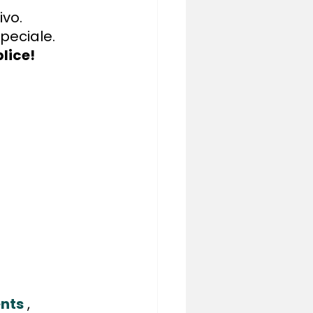
ivo.
speciale.
lice!
nts
, 