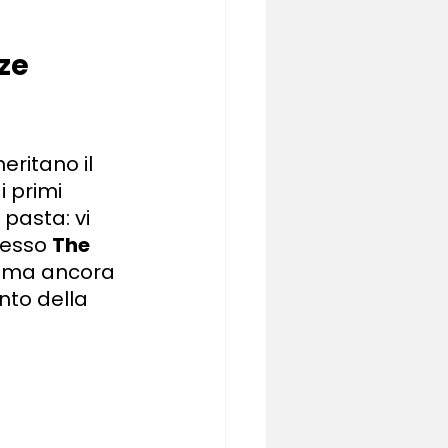
ze 
ritano il 
 primi 
pasta: vi 
resso
The 
prima ancora 
nto della 