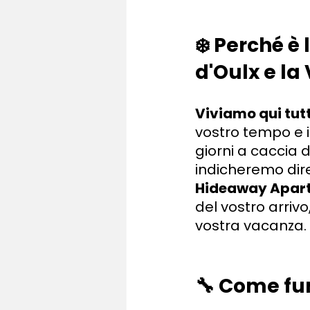
❄️ Perché è
d'Oulx e la
Viviamo qui tut
vostro tempo e i
giorni a caccia d
indicheremo dir
Hideaway Apar
del vostro arriv
vostra vacanza.
🔧 Come fu