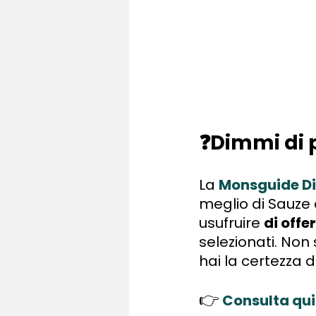
❓Dimmi di 
La
Monsguide D
meglio di Sauze d
usufruire
di offe
selezionati. Non
hai la certezza d
👉
Consulta qui