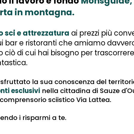
iò il lavoro e fondò 
Monsguide, 
rta in montagna.
 sci e attrezzatura
 ai prezzi più conve
sui bar e ristoranti che amiamo davvero
to ciò di cui hai bisogno per trascorrer
tastica.
 sfruttato la sua conoscenza del territori
nti esclusivi
 nella cittadina di Sauze d'Ou
omprensorio sciistico Via Lattea.
rendo i risparmi a te.